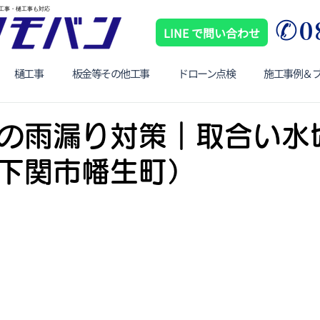
工事・樋工事も対応
​ ✆
LINE で問い合わせ
樋工事
板金等その他工事
ドローン点検
施工事例＆
の雨漏り対策｜取合い水
下関市幡生町）