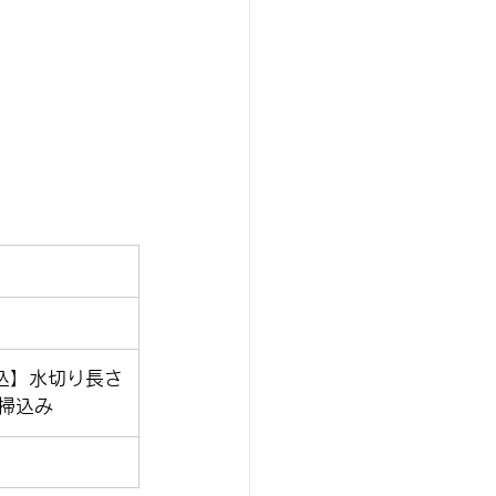
込】水切り長さ
掃込み 