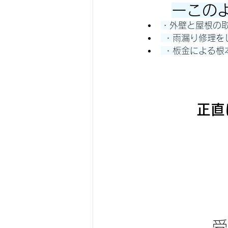
ーこの
・外壁と屋根の
 ・雨漏り修理
 ・板金による
正直
受