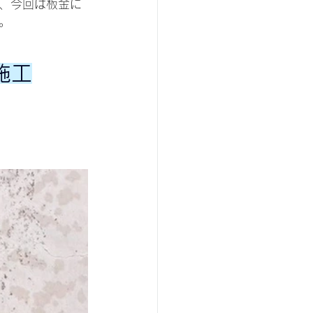
、今回は板金に
。
施工